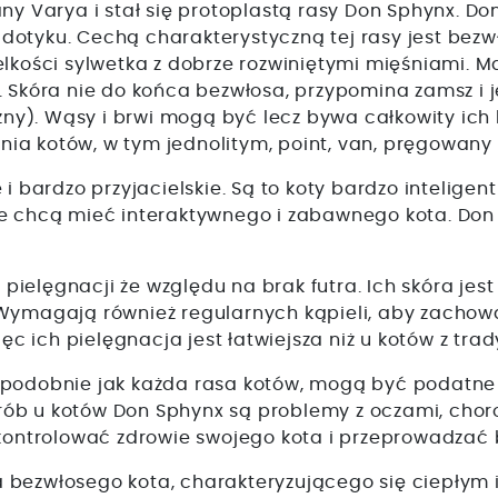
any Varya i stał się protoplastą rasy Don Sphynx. D
 w dotyku. Cechą charakterystyczną tej rasy jest bez
elkości sylwetka z dobrze rozwiniętymi mięśniami. M
. Skóra nie do końca bezwłosa, przypomina zamsz i 
y). Wąsy i brwi mogą być lecz bywa całkowity ich 
a kotów, w tym jednolitym, point, van, pręgowany l
i bardzo przyjacielskie. Są to koty bardzo inteligentn
re chcą mieć interaktywnego i zabawnego kota. Don
ielęgnacji że względu na brak futra. Ich skóra je
Wymagają również regularnych kąpieli, aby zachować
ięc ich pielęgnacja jest łatwiejsza niż u kotów z tr
e podobnie jak każda rasa kotów, mogą być podatn
ób u kotów Don Sphynx są problemy z oczami, choro
e kontrolować zdrowie swojego kota i przeprowadzać
bezwłosego kota, charakteryzującego się ciepłym i