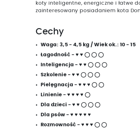
koty inteligentne, energiczne i łatwe d
zainteresowany posiadaniem kota Do
Cechy
Waga: 3,5 - 4,5 kg / Wiek ok.: 10 - 15
Łagodność - ♥ ♥ ◯ ◯ ◯
Inteligencja - ♥ ♥ ◯ ◯ ◯
Szkolenie - ♥ ♥ ◯ ◯ ◯
Pielęgnacja - ♥ ♥ ♥ ◯ ◯
Linienie - ♥ ♥ ♥ ♥ ◯
Dla dzieci - ♥ ♥ ◯ ◯ ◯
Dla psów - ♥ ♥ ♥ ♥ ♥
Rozmowność - ♥ ♥ ♥ ◯ ◯