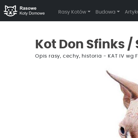
Rasy Kotów
Budowa
Artyk
Kot Don Sfinks /
Opis rasy, cechy, historia - KAT IV wg F