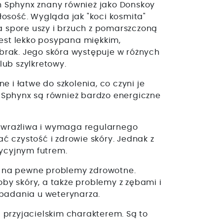
on Sphynx znany również jako Donskoy
włosość. Wygląda jak "koci kosmita"
a spore uszy i brzuch z pomarszczoną
jest lekko posypana miękkim,
brak. Jego skóra występuje w różnych
ub szylkretowy.
e i łatwe do szkolenia, co czyni je
 Sphynx są również bardzo energiczne
st wrażliwa i wymaga regularnego
 czystość i zdrowie skóry. Jednak z
adycyjnym futrem.
e na pewne problemy zdrowotne.
by skóry, a także problemy z zębami i
 badania u weterynarza.
 przyjacielskim charakterem. Są to