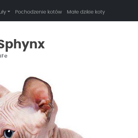
uły
Pochodzenie kotów
Małe dzikie koty
 Sphynx
iFe