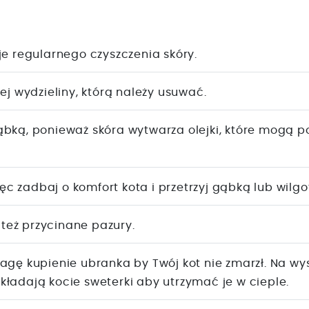
je regularnego czyszczenia skóry.
ej wydzieliny, którą należy usuwać.
ąbką, ponieważ skóra wytwarza olejki, które mogą p
 zadbaj o komfort kota i przetrzyj gąbką lub wilg
 też przycinane pazury.
agę kupienie ubranka by Twój kot nie zmarzł. Na wy
ładają kocie sweterki aby utrzymać je w cieple.