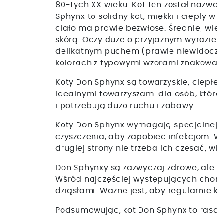
80-tych XX wieku. Kot ten został nazw
Sphynx to solidny kot, miękki i ciepły
ciało ma prawie bezwłose. Średniej wi
skórą. Oczy duże o przyjaznym wyrazie
delikatnym puchem (prawie niewidoczn
kolorach z typowymi wzorami znakowani
Koty Don Sphynx są towarzyskie, ciepłe 
idealnymi towarzyszami dla osób, któ
i potrzebują dużo ruchu i zabawy.
Koty Don Sphynx wymagają specjalnej p
czyszczenia, aby zapobiec infekcjom. 
drugiej strony nie trzeba ich czesać, w
Don Sphynxy są zazwyczaj zdrowe, al
Wśród najczęściej występujących chor
dziąsłami. Ważne jest, aby regularni
Podsumowując, kot Don Sphynx to rasa 