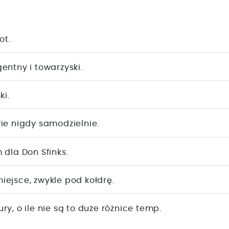
ot.
entny i towarzyski.
ki.
ie nigdy samodzielnie.
 dla Don Sfinks.
miejsce, zwykle pod kołdrę.
y, o ile nie są to duże różnice temp.