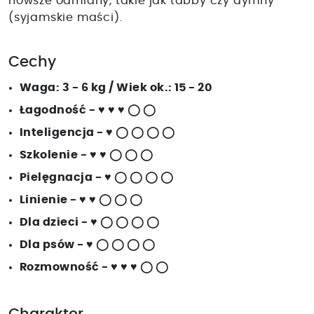
nowsze odmiany, takie jak tabby czy dymny
(syjamskie maści).
Cechy
Waga: 3 - 6 kg / Wiek ok.: 15 - 20
Łagodność - ♥ ♥ ♥ ◯ ◯
Inteligencja - ♥ ◯ ◯ ◯ ◯
Szkolenie - ♥ ♥ ◯ ◯ ◯
Pielęgnacja - ♥ ◯ ◯ ◯ ◯
Linienie - ♥ ♥ ◯ ◯ ◯
Dla dzieci - ♥ ◯ ◯ ◯ ◯
Dla psów - ♥ ◯ ◯ ◯ ◯
Rozmowność - ♥ ♥ ♥ ◯ ◯