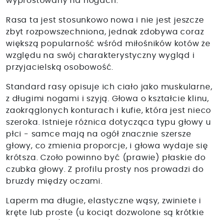
wyprostowany na nogach.
Rasa ta jest stosunkowo nowa i nie jest jeszcze
zbyt rozpowszechniona, jednak zdobywa coraz
większą popularność wśród miłośników kotów że
względu na swój charakterystyczny wygląd i
przyjacielską osobowość.
Standard rasy opisuje ich ciało jako muskularne,
z długimi nogami i szyją. Głowa o kształcie klinu,
zaokrąglonych konturach i kufie, która jest nieco
szeroka. Istnieje różnica dotycząca typu głowy u
płci - samce mają na ogół znacznie szersze
głowy, co zmienia proporcje, i głowa wydaje się
krótsza. Czoło powinno być (prawie) płaskie do
czubka głowy. Z profilu prosty nos prowadzi do
bruzdy między oczami.
Laperm ma długie, elastyczne wąsy, zwiniete i
kręte lub proste (u kociąt dozwolone są krótkie