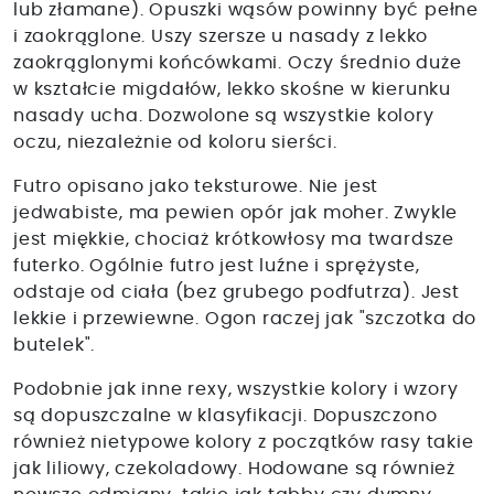
lub złamane). Opuszki wąsów powinny być pełne
i zaokrąglone. Uszy szersze u nasady z lekko
zaokrąglonymi końcówkami. Oczy średnio duże
w kształcie migdałów, lekko skośne w kierunku
nasady ucha. Dozwolone są wszystkie kolory
oczu, niezależnie od koloru sierści.
Futro opisano jako teksturowe. Nie jest
jedwabiste, ma pewien opór jak moher. Zwykle
jest miękkie, chociaż krótkowłosy ma twardsze
futerko. Ogólnie futro jest luźne i sprężyste,
odstaje od ciała (bez grubego podfutrza). Jest
lekkie i przewiewne. Ogon raczej jak "szczotka do
butelek".
Podobnie jak inne rexy, wszystkie kolory i wzory
są dopuszczalne w klasyfikacji. Dopuszczono
również nietypowe kolory z początków rasy takie
jak liliowy, czekoladowy. Hodowane są również