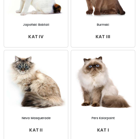
Japoński Bobtail
Burmski
KAT IV
KAT III
Neva Masquerade
Pers Kolorpoint
KAT II
KAT I