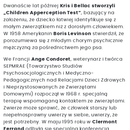
Dwanaście lat później
Kris i Bellac stworzyli
„Children Apperception Test”
, bazujący na
założeniu, że dziecko łatwiej identyfikuje się z
małym zwierzątkiem niż z dorosłym człowiekiem.
W 1958 Amerykanin
Boris Levinson
stwierdził, że
porozumiewa się z młodym chorym psychicznie
mężczyzną za pośrednictwem jego psa.
We Francji
Ange Condoret
, weterynarz i twórca
SEPMRAE (Towarzystwo Studiów
Psychosocjologicznych i Medyczno-
Pedagogicznych nad Relacjami Dzieci Zdrowych
i Nieprzystosowanych ze Zwierzętami
Domowymi) rozpoczął w 1968 r. specjalną
terapię wspomaganą kontaktem ze zwierzętami.
Zwierze może sprawić, że człowiek starszy lub
niepełnosprawny uwierzy w siebie, uwierzy, że
jest potrzebny. W maju 1995 roku w
Clermont
Ferrand
odbyła się specjalna konferencja