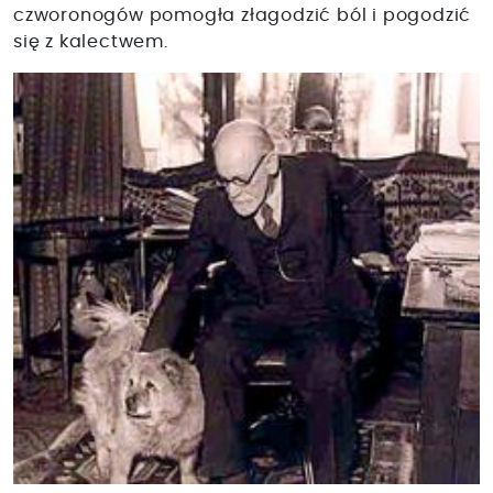
czworonogów pomogła złagodzić ból i pogodzić
się z kalectwem.