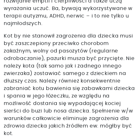
rozwijanie emptii i cierpliwości a także uczą
wyrażania uczuć. Ba, bywają wykorzystywane w
terapii autyzmu, ADHD, nerwic – i to nie tylko u
najmłodszych.
Kot by nie stanowił zagrożenia dla dziecka musi
być zaszczepiony przeciwko chorobom
zakaźnym, wolny od pasożytów (regularne
odrobaczanie), pazurki musza być przycięte. Nie
należy kota (tak samo jak i żadnego innego
zwierzaka) zostawiać samego z dzieckiem na
dłuższy czas. Należy również konsekwentnie
zabraniać kotu bawienia się zabawkami dziecka
i spania w jego łóżeczku, ze względu na
możliwość dostania się wypadającej kociej
sierści do buzi lub nosa dziecka. Spełnienie w/w
warunków całkowicie eliminuje zagrożenia dla
zdrowia dziecka jakich źródłem ew. mógłby być
kot.