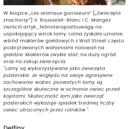
W książce „Les animaux gurisseurs” („Zwierzęta
znachorzy”) V. Rousselet-Blanc i C. Mangez
zwrócili artyk_felinoterapia10uwagę na
uspokajający wzrok lamy. Lama zyskała uznanie
wśród maklerów giełdowych z Wall Street często
podirytowanych wahaniami notowań na
giełdzie. Maklerów zwykle stać na duży ogród
oraz na zakup zwierzęcia.
"Lamy są wykorzystywane jako zwierzęta
pasterskie. że względu na swoje agresywne
zachowanie wobec psowatych lamy są
szczególnie skuteczne w ochronie owiec przed
kojotami. Skuteczność lam jako zwierząt
pasterskich wykazuje spadek średniej liczby
owiec utraconych przez rolników."
.
Delfiny